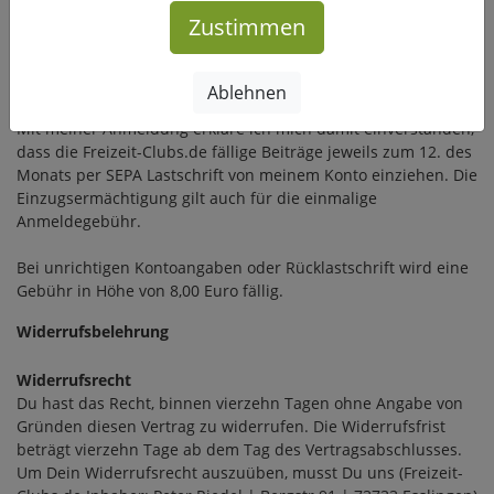
Belastungsdatum, die Erstattung des belasteten Betrages
Zustimmen
verlangen. Es
gelten dabei die mit meinem Kreditinstitut vereinbarten
Bedingungen.
Ablehnen
Mit meiner Anmeldung erkläre ich mich damit einverstanden,
dass die Freizeit-Clubs.de fällige Beiträge jeweils zum 12. des
Monats per SEPA Lastschrift von meinem Konto einziehen.
Die
Einzugsermächtigung gilt auch für die einmalige
Anmeldegebühr.
Bei unrichtigen Kontoangaben oder Rücklastschrift wird eine
Gebühr in Höhe von 8,00 Euro fällig.
Widerrufsbelehrung
Widerrufsrecht
Du hast das Recht, binnen vierzehn Tagen ohne Angabe von
Gründen diesen Vertrag zu widerrufen. Die Widerrufsfrist
beträgt vierzehn Tage ab dem Tag des Vertragsabschlusses.
Um Dein Widerrufsrecht auszuüben, musst Du uns (Freizeit-