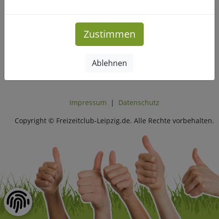
Hier kannst Du mehr erfahren.
https://www.kunstkraftwerk-leipzig.com/exhibitions/origins/
Zustimmen
Mehr Infos
Ablehnen
Impressum
|
Datenschutz
Copyright © Freizeitclub-Leipzig.de. Alle Rechte vorbehalten.