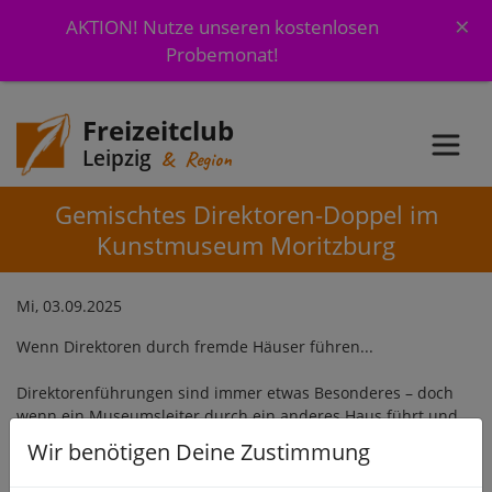
×
AKTION! Nutze unseren kostenlosen
Probemonat!
Freizeitclub
Leipzig
& Region
Gemischtes Direktoren-Doppel im
Kunstmuseum Moritzburg
Mi, 03.09.2025
Wenn Direktoren durch fremde Häuser führen...
Direktorenführungen sind immer etwas Besonderes – doch
wenn ein Museumsleiter durch ein anderes Haus führt und
der Gastgeber selbst dabei ist, entsteht ein spannender
Wir benötigen Deine Zustimmung
Doppelblick auf Kunst und Ausstellung.