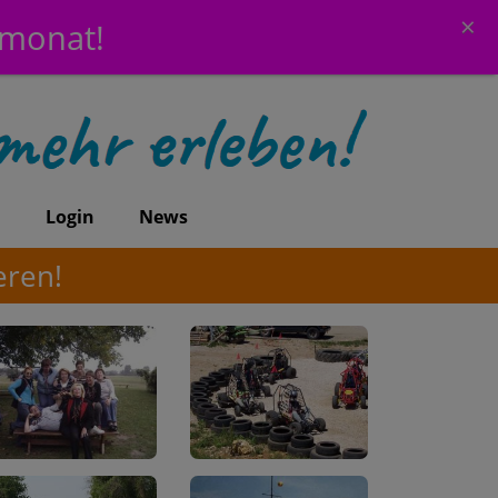
×
emonat!
n
Login
News
eren!