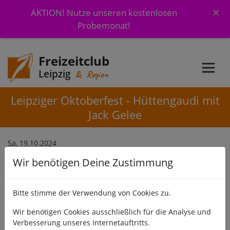
×
AKTION! Nutze unseren kostenlosen
Probemonat!
Freizeitclub
Leipzig
& Region
Leipziger Oktoberfest - Hüttengaudi mit
Jack Gelee
Sa, 19.10.2024
Wir benötigen Deine Zustimmung
Es ist wieder Leipziger Oktoberfest, drum lasst uns wieder
gemeinsam schunkeln und feiern :-) zur Hüttengaudi mit Jack
Gelee. Kommst du mit?
Bitte stimme der Verwendung von Cookies zu.
Mehr Infos
Wir benötigen Cookies ausschließlich für die Analyse und
Verbesserung unseres Internetauftritts.