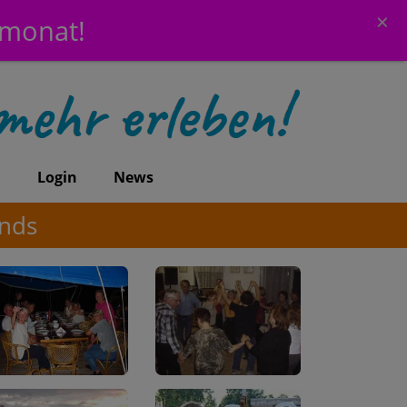
×
emonat!
n
Login
News
ends