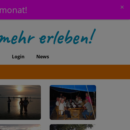
×
emonat!
n
Login
News