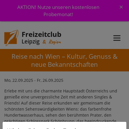
×
AKTION! Nutze unseren kostenlosen
Probemonat!
Freizeitclub
Leipzig
& Region
Reise nach Wien – Kultur, Genuss &
neue Bekanntschaften
Mo, 22.09.2025 - Fr, 26.09.2025
Erlebe mit uns die charmante Hauptstadt Österreichs und
genieße eine unvergessliche Zeit mit anderen Singles &
Friends! Auf dieser Reise erkunden wir gemeinsam die
schönsten Sehenswürdigkeiten Wiens: das farbenfrohe
Hundertwasserhaus, sehen den berühmten Prater, den
prächtigen Schlosspark Schönbrunn, das beeindruckende
Belvedere und noch vieles mehr.