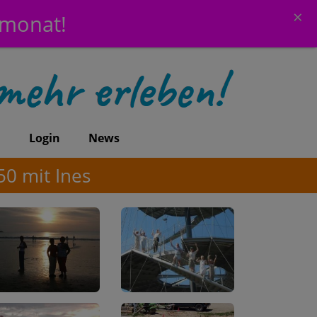
×
emonat!
n
Login
News
0 mit Ines