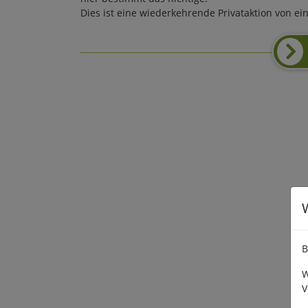
Dies ist eine wiederkehrende Privataktion von ei
B
W
V