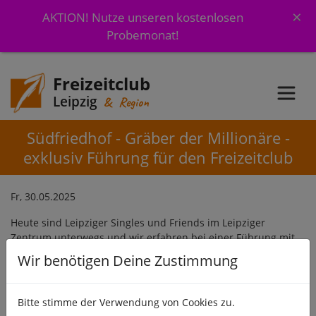
×
AKTION! Nutze unseren kostenlosen
Probemonat!
Freizeitclub
Leipzig
& Region
Südfriedhof - Gräber der Millionäre -
exklusiv Führung für den Freizeitclub
Fr, 30.05.2025
Heute sind Leipziger Singles und Friends im Leipziger
Zentrum unterwegs und wir erfahren bei einer Führung mit
Leipzig Details was es mit den Gräbern der Millionäre auf sich
Wir benötigen Deine Zustimmung
hat. Vor dem Tod sind alle gleich, der Tod hat keine letzte
Tasche, keiner kann etwas von seinen Reichtümern mit ins
Grab nehmen. Es werden uns die großen und kleinen
Bitte stimme der Verwendung von Cookies zu.
Unterschiede bei den Grabdenkmälern gezeigt. Hier sind