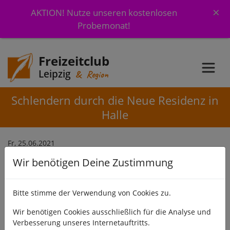
×
AKTION! Nutze unseren kostenlosen
Probemonat!
Freizeitclub
Leipzig
& Region
Schlendern durch die Neue Residenz in
Halle
Fr, 25.06.2021
Wir benötigen Deine Zustimmung
Die Neue Residenz öffnet mit ihren 16 Szenen zu "Alles
Theater". Hast Du Lust, gemeinsam die einzelnen Pavillons
anzusehen?
Bitte stimme der Verwendung von Cookies zu.
Anschließend suchen wir uns einen netten Biergarten.
Wir benötigen Cookies ausschließlich für die Analyse und
Verbesserung unseres Internetauftritts.