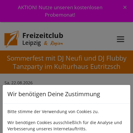
×
AKTION! Nutze unseren kostenlosen
Probemonat!
Freizeitclub
Leipzig
& Region
Sommerfest mit DJ Neufi und DJ Flubby
Tanzparty im Kulturhaus Eutritzsch
Sa, 22.08.2026
Wir benötigen Deine Zustimmung
Tanzen ist unsere Leidenschaft - Musik verbreitet Stimmung,
Spaß und Ausgelassenheit. Sei dabei - wenn wir gemeinsam
Spaß haben und lerne dabei unkompliziert nette Singles
Bitte stimme der Verwendung von Cookies zu.
kennen.
Wir benötigen Cookies ausschließlich für die Analyse und
Mitmachen
Verbesserung unseres Internetauftritts.