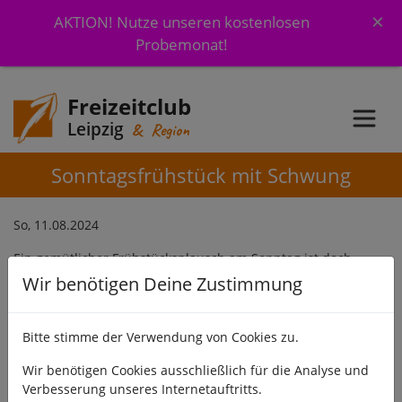
×
AKTION! Nutze unseren kostenlosen
Probemonat!
Freizeitclub
Leipzig
& Region
Sonntagsfrühstück mit Schwung
So, 11.08.2024
Ein gemütlicher Frühstücksplausch am Sonntag ist doch
etwas Feines!
Wir benötigen Deine Zustimmung
Und weiter geht es mit dem Test der verschiedenen
Restaurantmöglichekiten.
Bitte stimme der Verwendung von Cookies zu.
Mehr Infos
Wir benötigen Cookies ausschließlich für die Analyse und
Verbesserung unseres Internetauftritts.