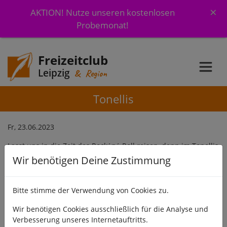
×
AKTION! Nutze unseren kostenlosen
Probemonat!
Freizeitclub
Leipzig
& Region
Tonellis
Fr, 23.06.2023
Lasst uns in die Zeit des Rock´n´ Roll reisen, denn im Tonellis
spielen heute "Maik & Friends".
Wir benötigen Deine Zustimmung
Mehr Infos
Bitte stimme der Verwendung von Cookies zu.
Wir benötigen Cookies ausschließlich für die Analyse und
Verbesserung unseres Internetauftritts.