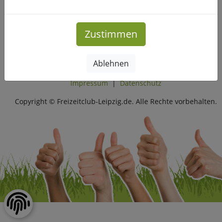
schmalen Weg zu kommen, der uns ins Tal bringt.
Zustimmen
Mehr Infos
Ablehnen
Impressum
|
Datenschutz
Copyright © Freizeitclub-Leipzig.de. Alle Rechte vorbehalten.