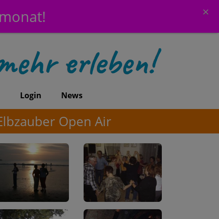
×
emonat!
n
Login
News
Elbzauber Open Air