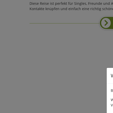
Diese Reise ist perfekt für Singles, Freunde und
Kontakte knüpfen und einfach eine richtig schön
B
W
V