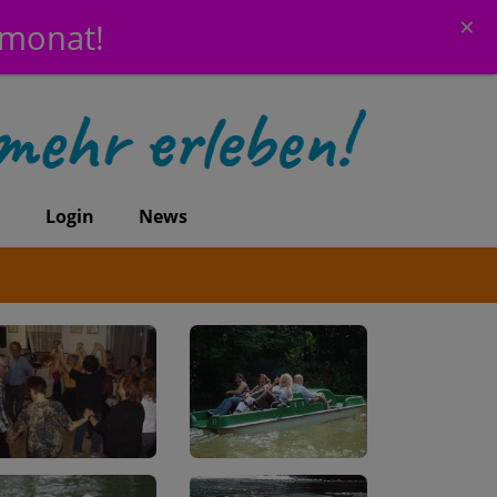
×
emonat!
n
Login
News