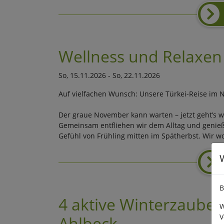
Wellness und Relaxen 
So, 15.11.2026 - So, 22.11.2026
Auf vielfachen Wunsch: Unsere Türkei-Reise im 
Der graue November kann warten – jetzt geht’s w
Gemeinsam entfliehen wir dem Alltag und genieß
Gefühl von Frühling mitten im Spätherbst. Wir w
B
4 aktive Winterzauber
W
V
Ahlbeck