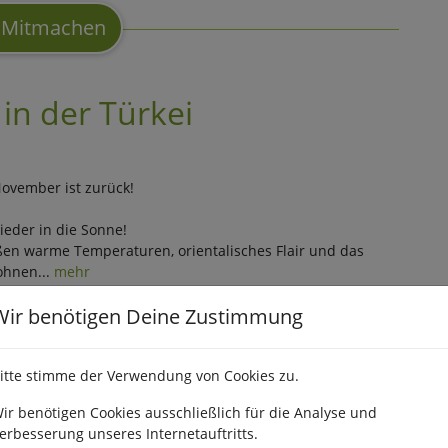
Mitmachen
in der Türkei
November ist zurück!
ieder in die Sonne!
en warme Temperaturen, orientalisches Flair und das
ohnen...
mehr
Wir benötigen Deine Zustimmung
Mitmachen
itte stimme der Verwendung von Cookies zu.
tage zur Adventszeit in
ir benötigen Cookies ausschließlich für die Analyse und
erbesserung unseres Internetauftritts.