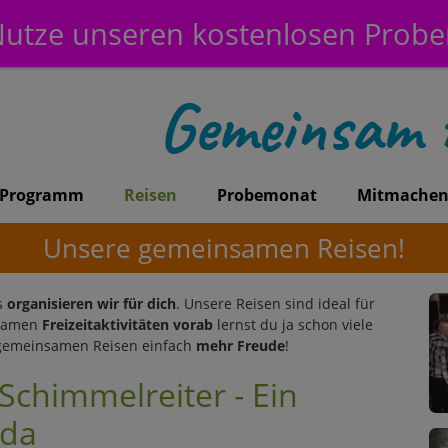
utze unseren kostenlosen Prob
Programm
Reisen
Probemonat
Mitmache
Unsere gemeinsamen Reisen!
s
organisieren wir für dich
. Unsere Reisen sind ideal für
nsamen
Freizeitaktivitäten vorab
lernst du ja schon viele
 gemeinsamen Reisen einfach
mehr Freude
!
chimmelreiter - Ein
lda